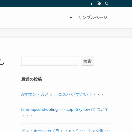
サンプルページ
し
検索
最近の投稿
Aマウントカメラ 、コスパが すごい！・・・
time-lapse shooting ･･･ app. Skyflow に ついて
・・・
ピン・ホール カメラ に ついて ･･･ リンク集 ･･･