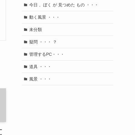
今日 、ぼく が 見つめた もの ・・・
動く風景 ・・・
未分類
疑問 ・・・ ？
管理するPC・・・
道具 ・・・
風景 ・・・
ー